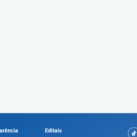
arência
Editais