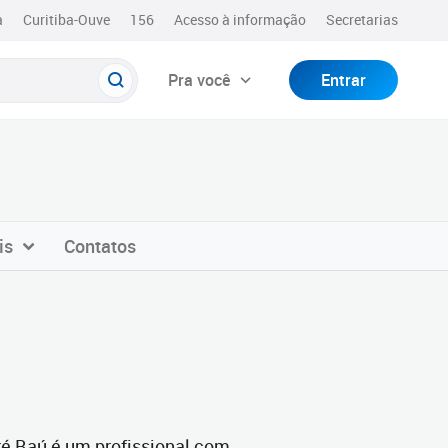
a
Curitiba-Ouve
156
Acesso à informação
Secretarias
Pra você
Entrar
is
Contatos
é Baú é um profissional com