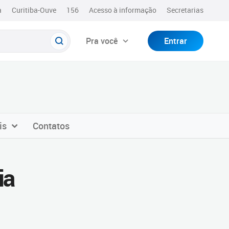
a
Curitiba-Ouve
156
Acesso à informação
Secretarias
Pra você
Entrar
is
Contatos
ia