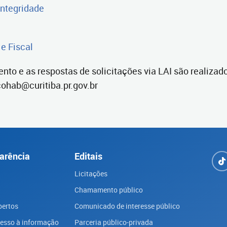
Integridade
e Fiscal
o e as respostas de solicitações via LAI são realizado
cohab@curitiba.pr.gov.br
arência
Editais
Licitações
Chamamento público
bertos
Comunicado de interesse público
cesso à informação
Parceria público-privada