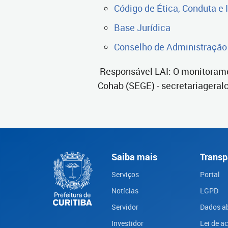
Código de Ética, Conduta e 
Base Jurídica
Conselho de Administração 
Responsável LAI: O monitorament
Cohab (SEGE) - secretariageral
Saiba mais
Transp
Serviços
Portal
Notícias
LGPD
Servidor
Dados a
Investidor
Lei de a